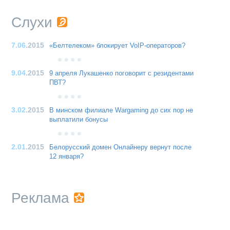
Слухи
7.06
.2015
«Белтелеком» блокирует VoIP-операторов?
9.04
.2015
9 апреля Лукашенко поговорит с резидентами
ПВТ?
3.02
.2015
В минском филиале Wargaming до сих пор не
выплатили бонусы
2.01
.2015
Белорусский домен Онлайнеру вернут после
12 января?
Реклама