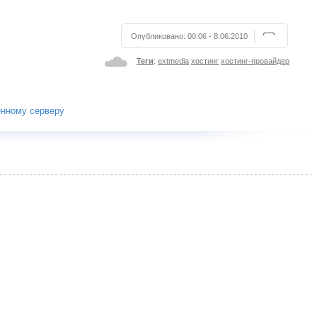
Опубликовано:
00:06 - 8.06.2010
Теги
:
extmedia
хостинг
хостинг-провайдер
енному серверу