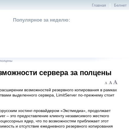
|
Главная
Белнет
Популярное за неделю:
 полцены
озможности сервера за полцены
 расширении возможностей резервного копирования в рамках
твами выделенного сервера, LimitServer по-прежнему стоит
лорусским хостинг-провайдером «Экстмедиа», продолжает
ver – это предоставление клиенту независимого жесткого
роцессорных ядер, что по возможностям приближает этот
оимость и отсутствие ежедневного резервного копирования