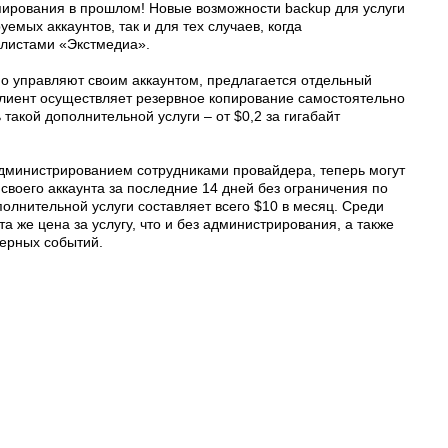
опирования в прошлом! Новые возможности backup для услуги
емых аккаунтов, так и для тех случаев, когда
листами «Экстмедиа».
ьно управляют своим аккаунтом, предлагается отдельный
лиент осуществляет резервное копирование самостоятельно
акой дополнительной услуги – от $0,2 за гигабайт
администрированием сотрудниками провайдера, теперь могут
своего аккаунта за последние 14 дней без ограничения по
олнительной услуги составляет всего $10 в месяц. Среди
а же цена за услугу, что и без администрирования, а также
ерных событий.