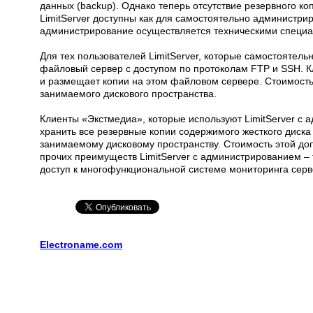
данных (backup). Однако теперь отсутствие резервного к
LimitServer доступны как для самостоятельно администриру
администрирование осуществляется техническими специа
Для тех пользователей LimitServer, которые самостоятел
файловый сервер с доступом по протоколам FTP и SSH. К
и размещает копии на этом файловом сервере. Стоимость т
занимаемого дискового пространства.
Клиенты «Экстмедиа», которые используют LimitServer с 
хранить все резервные копии содержимого жесткого диска 
занимаемому дисковому пространству. Стоимость этой доп
прочих преимуществ LimitServer с администрированием – т
доступ к многофункциональной системе мониторинга серв
Electroname.com