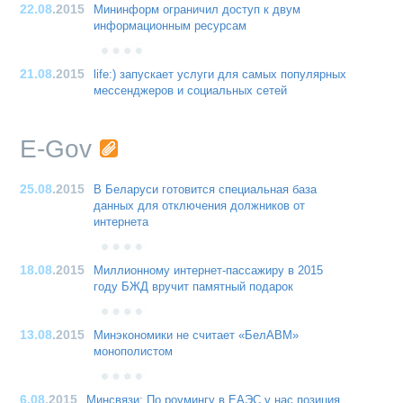
22.08
.2015
Мининформ ограничил доступ к двум
информационным ресурсам
21.08
.2015
life:) запускает услуги для самых популярных
мессенджеров и социальных сетей
E-Gov
25.08
.2015
В Беларуси готовится специальная база
данных для отключения должников от
интернета
18.08
.2015
Миллионному интернет-пассажиру в 2015
году БЖД вручит памятный подарок
13.08
.2015
Минэкономики не считает «БелАВМ»
монополистом
6.08
.2015
Минсвязи: По роумингу в ЕАЭС у нас позиция