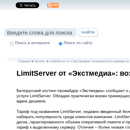
|
|
|
Поиск в интернете
Поиск по сайту
»
»
Главная
Белнет
LimitServer от «Экстмедиа»: возможности сервера за
LimitServer от «Экстмедиа»: в
Белорусский хостинг-провайдер «Экстмедиа» сообщает о
услуги LimitServer. Обладая практически всеми преимущес
вдвое дешевле.
Тариф под названием LimitServer, недавно введенный бе
набирать популярность среди клиентов компании. LimitSer
диска, гарантированного объема оперативной памяти и п
тариф к выделенному серверу. Отличия – более низкая ст