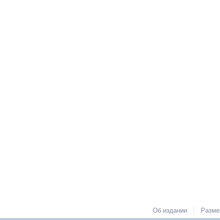
|
Об издании
Разме