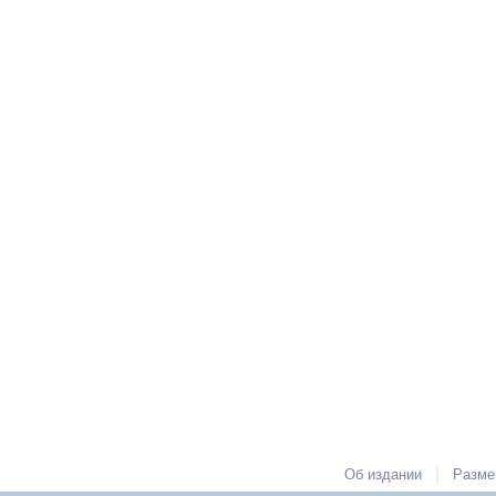
|
Об издании
Разме