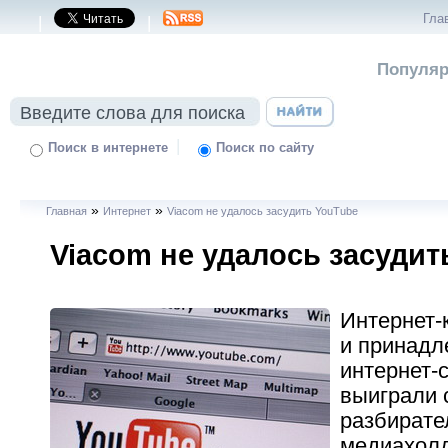
Гла
|
|
Популяр
|
Поиск в интернете
Поиск по сайту
»
»
Главная
Интернет
Viacom не удалось засудить YouTube
Viacom не удалось засудит
Интернет-
и принадл
интернет-
выиграли 
разбирате
медиахолд