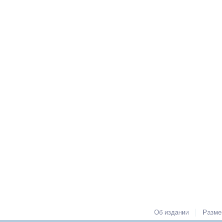
|
Об издании
Разме