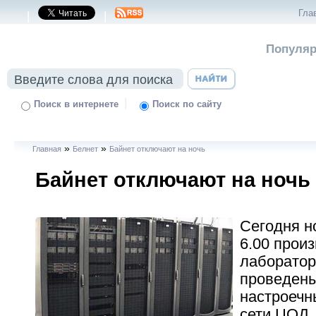
Гла
|
|
Популяр
|
Поиск в интернете
Поиск по сайту
»
»
Главная
Белнет
Байнет отключают на ночь
Байнет отключают на ночь
Сегодня н
6.00 прои
лаборатор
проведены
настроечн
сети ЦОД.