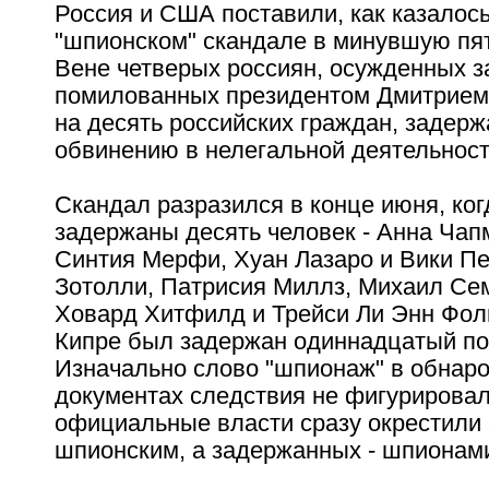
Россия и США поставили, как казалось 
"шпионском" скандале в минувшую пят
Вене четверых россиян, осужденных з
помилованных президентом Дмитрие
на десять российских граждан, задер
обвинению в нелегальной деятельност
Скандал разразился в конце июня, ко
задержаны десять человек - Анна Чап
Синтия Мерфи, Хуан Лазаро и Вики Пе
Зотолли, Патрисия Миллз, Михаил Се
Ховард Хитфилд и Трейси Ли Энн Фоли
Кипре был задержан одиннадцатый п
Изначально слово "шпионаж" в обнар
документах следствия не фигурировал
официальные власти сразу окрестили
шпионским, а задержанных - шпионам