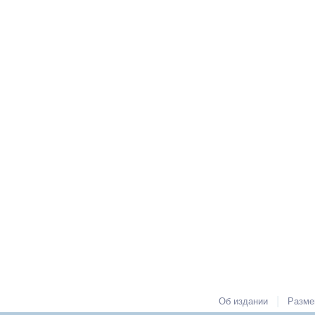
|
Об издании
Разме