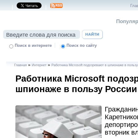
Гла
|
|
Популяр
|
Поиск в интернете
Поиск по сайту
»
»
Главная
Интернет
Работника Microsoft подозревают в шпионаже в польз
Работника Microsoft подоз
шпионаже в пользу России
Гражданин
Каретнико
депортиро
вторник в