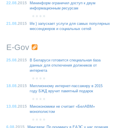
22.08
.2015
Мининформ ограничил доступ к двум
информационным ресурсам
21.08
.2015
life:) запускает услуги для самых популярных
мессенджеров и социальных сетей
E-Gov
25.08
.2015
В Беларуси готовится специальная база
данных для отключения должников от
интернета
18.08
.2015
Миллионному интернет-пассажиру в 2015
году БЖД вручит памятный подарок
13.08
.2015
Минэкономики не считает «БелАВМ»
монополистом
6.08
.2015
Минсвязи: По роумингу в ЕАЭС у нас позиция