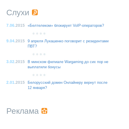
Слухи
7.06
.2015
«Белтелеком» блокирует VoIP-операторов?
9.04
.2015
9 апреля Лукашенко поговорит с резидентами
ПВТ?
3.02
.2015
В минском филиале Wargaming до сих пор не
выплатили бонусы
2.01
.2015
Белорусский домен Онлайнеру вернут после
12 января?
Реклама