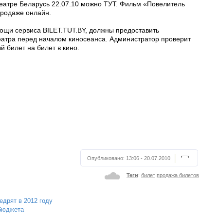
театре Беларусь 22.07.10 можно ТУТ. Фильм «Повелитель
 продаже онлайн.
ощи сервиса BILET.TUT.BY, должны предоставить
еатра перед началом киносеанса. Администратор проверит
 билет на билет в кино.
Опубликовано:
13:06 - 20.07.2010
Теги
:
билет
продажа билетов
дрят в 2012 году
 бюджета