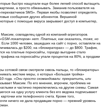
оторые быстро нащупали еще более легкий способ вытащить
 картинки, а просто обманывать. Заманив пользователя на
 «перехватчиков SMS». Первая якобы позволяет определять
стовые сообщения других абонентов. Вершиной
которые с помощью вируса закрывают доступ в компьютер,
 Максим, совладелец одной из компаний-агрегаторов.
«GSM-локаторов» нет. Платных, как оказалось, тоже, но
. Если 1000 человек, зашедших на сайт с порно, оставляли на
ичивалась до $200, на «блокираторах» — до $800. Трафик,
ся на платные порносайты, гораздо выгоднее стало
 трафика на порносайты упали процентов на 80%, а продажи
ы сотовой связи смотрели сквозь пальцы, то «блокираторы»
инимать жесткие меры, о которых «Большая тройка»
10 года. «
Они просто скомандовали: прекратить, или
азывает Максим. По его мнению, впрочем, проблема не
наглыми и частично переключились на другие схемы. Самая
егося на одну услугу клиента без его ведома подписывают
 карточки или телефонного счета. Кроме того,
чти ничего не дала продавцам порно — прежний уровень
Роман.