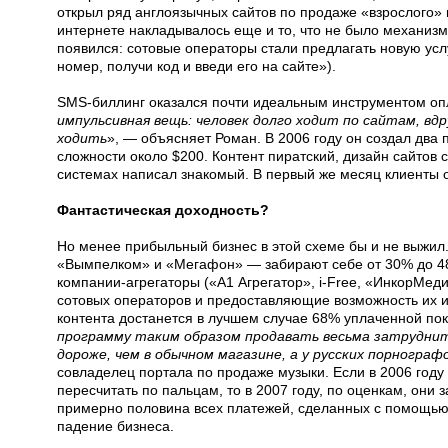
открыл ряд англоязычных сайтов по продаже «взрослого» в
интернете накладывалось еще и то, что не было механизм
появился: сотовые операторы стали предлагать новую усл
номер, получи код и введи его на сайте»).
SMS-биллинг оказался почти идеальным инструментом оп
импульсивная вещь: человек долго ходит по сайтам, вд
ходить
», — объясняет Роман. В 2006 году он создал два 
сложности около $200. Контент пиратский, дизайн сайтов
системах написал знакомый. В первый же месяц клиенты о
Фантастическая доходность?
Но менее прибыльный бизнес в этой схеме бы и не выжи
«Вымпелком» и «Мегафон» — забирают себе от 30% до 4
компании-агрегаторы («A1 Агрегатор», i-Free, «ИнкорМед
сотовых операторов и предоставляющие возможность их и
контента достанется в лучшем случае 68% уплаченной по
программу таким образом продавать весьма затрудни
дороже, чем в обычном магазине, а у русских порногра
совладелец портала по продаже музыки. Если в 2006 год
пересчитать по пальцам, то в 2007 году, по оценкам, они 
примерно половина всех платежей, сделанных с помощью 
падение бизнеса.