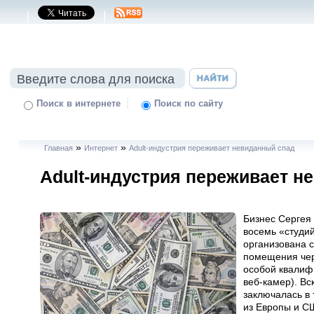
|
|
|
Поиск в интернете
Поиск по сайту
»
»
Главная
Интернет
Adult-индустрия переживает невиданный спад
Adult-индустрия переживает н
Бизнес Сергея 
восемь «студи
организована 
помещения чер
особой квалиф
веб-камер). Вс
заключалась в 
из Европы и СШ