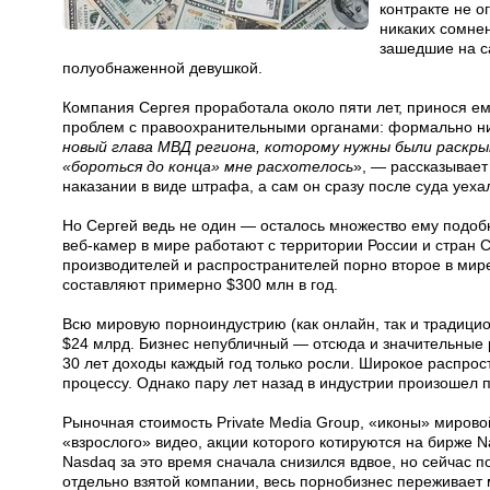
контракте не о
никаких сомнен
зашедшие на с
полуобнаженной девушкой.
Компания Сергея проработала около пяти лет, принося ем
проблем с правоохранительными органами: формально ни
новый глава МВД региона, которому нужны были раскры
«бороться до конца» мне расхотелось
», — рассказывает
наказании в виде штрафа, а сам он сразу после суда уех
Но Сергей ведь не один — осталось множество ему подобн
веб-камер в мире работают с территории России и стран 
производителей и распространителей порно второе в мире
составляют примерно $300 млн в год.
Всю мировую порноиндустрию (как онлайн, так и традицион
$24 млрд. Бизнес непубличный — отсюда и значительные 
30 лет доходы каждый год только росли. Широкое распрос
процессу. Однако пару лет назад в индустрии произошел 
Рыночная стоимость Private Media Group, «иконы» мирово
«взрослого» видео, акции которого котируются на бирже N
Nasdaq за это время сначала снизился вдвое, но сейчас по
отдельно взятой компании, весь порнобизнес переживает