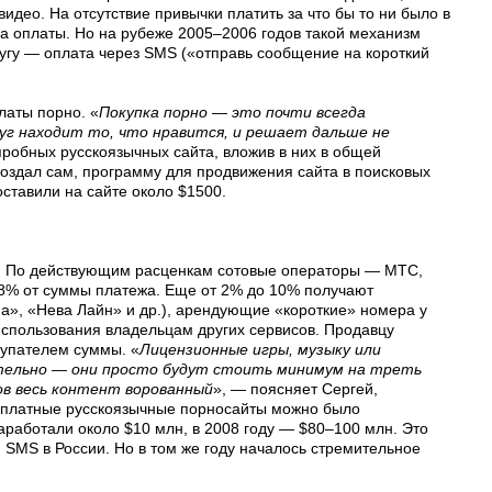
идео. На отсутствие привычки платить за что бы то ни было в
а оплаты. Но на рубеже 2005–2006 годов такой механизм
угу — оплата через SMS («отправь сообщение на короткий
латы порно. «
Покупка порно — это почти всегда
руг находит то, что нравится, и решает дальше не
пробных русскоязычных сайта, вложив в них в общей
 создал сам, программу для продвижения сайта в поисковых
ставили на сайте около $1500.
л. По действующим расценкам сотовые операторы — МТС,
8% от суммы платежа. Еще от 2% до 10% получают
иа», «Нева Лайн» и др.), арендующие «короткие» номера у
спользования владельцам других сервисов. Продавцу
купателем суммы. «
Лицензионные игры, музыку или
тельно — они просто будут стоить минимум на треть
фов весь контент ворованный
», — поясняет Сергей,
у платные русскоязычные порносайты можно было
заработали около $10 млн, в 2008 году — $80–100 млн. Это
SMS в России. Но в том же году началось стремительное