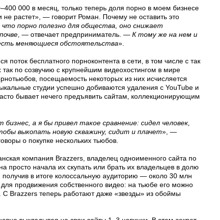
0–400 000 в месяц, только теперь доля порно в моем бизнесе
и не растет», — говорит Роман. Почему не оставить это
, что порно полезно для общества, оно снижает
почве
, — отвечает предприниматель. —
К тому же на нем и
честь меняющиеся обстоятельства
».
 поток бесплатного порноконтента в сети, в том числе с так
 так по созвучию с крупнейшим видеохостингом в мире
порнотьюбов, посещаемость некоторых из них исчисляется
зыкальные студии успешно добиваются удаления с YouTube и
 часто бывает нечего предъявить сайтам, коллекционирующим
изнес, а я бы привел такое сравнение: сидел человек,
чтобы выкопать новую скважину, сидит и плачет
», —
говоры о покупке нескольких тьюбов.
анская компания Brazzers, владелец одноименного сайта по
а просто начала их скупать или брать их владельцев в долю
, получив в итоге колоссальную аудиторию — около 30 млн
 для продвижения собственного видео: на тьюбе его можно
. С Brazzers теперь работают даже «звезды» из обоймы