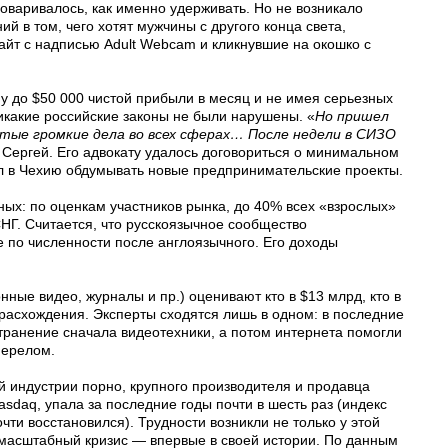
говаривалось, как именно удерживать. Но не возникало
ий в том, чего хотят мужчины с другого конца света,
айт с надписью Adult Webcam и кликнувшие на окошко с
у до $50 000 чистой прибыли в месяц и не имея серьезных
какие российские законы не были нарушены. «
Но пришел
тые громкие дела во всех сферах… После недели в СИЗО
 Сергей. Его адвокату удалось договориться о минимальном
ал в Чехию обдумывать новые предпринимательские проекты.
ых: по оценкам участников рынка, до 40% всех «взрослых»
СНГ. Считается, что русскоязычное сообщество
 по численности после англоязычного. Его доходы
ные видео, журналы и пр.) оценивают кто в $13 млрд, кто в
расхождения. Эксперты сходятся лишь в одном: в последние
транение сначала видеотехники, а потом интернета помогли
перелом.
й индустрии порно, крупного производителя и продавца
asdaq, упала за последние годы почти в шесть раз (индекс
чти восстановился). Трудности возникли не только у этой
 масштабный кризис — впервые в своей истории. По данным