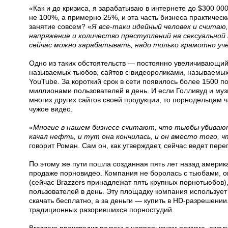
«Как и до кризиса, я зарабатываю в интернете до $300 00
не 100%, а примерно 25%, и эта часть бизнеса практическ
занятие совсем? «
Я все-таки идейный человек и считаю
напряжение и количество преступлений на сексуальной 
сейчас можно зарабатывать, надо только грамотно у
Одно из таких обстоятельств — постоянно увеличивающийся
называемых тьюбов, сайтов с видеороликами, называемых
YouTube. За короткий срок в сети появилось более 1500 
миллионами пользователей в день. И если Голливуд и му
многих других сайтов своей продукции, то порнодельцам
чужое видео.
«
Многие в нашем бизнесе считают, что тьюбы убивают б
качал нефть, и тут она кончилась, и он вместо того, 
говорит Роман. Сам он, как утверждает, сейчас ведет пере
По этому же пути пошла созданная пять лет назад америк
продаже порновидео. Компания не боролась с тьюбами, он
(сейчас Brazzers принадлежат пять крупных порнотьюбов)
пользователей в день. Эту площадку компания использует
скачать бесплатно, а за деньги — купить в HD-разрешении
традиционных разорившихся порностудий.