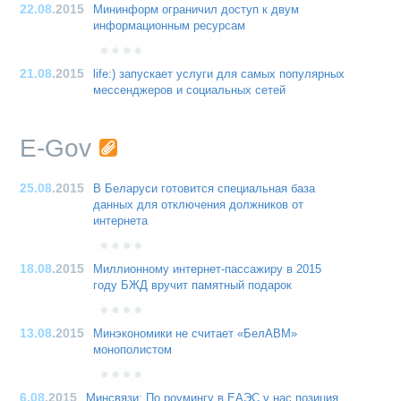
22.08
.2015
Мининформ ограничил доступ к двум
информационным ресурсам
21.08
.2015
life:) запускает услуги для самых популярных
мессенджеров и социальных сетей
E-Gov
25.08
.2015
В Беларуси готовится специальная база
данных для отключения должников от
интернета
18.08
.2015
Миллионному интернет-пассажиру в 2015
году БЖД вручит памятный подарок
13.08
.2015
Минэкономики не считает «БелАВМ»
монополистом
6.08
.2015
Минсвязи: По роумингу в ЕАЭС у нас позиция