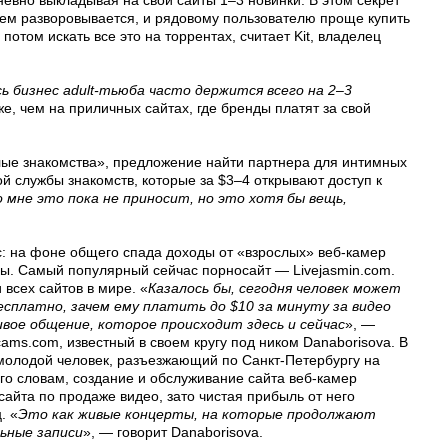
евно выкладывая на свои сайты 1–3 новинки. В этом секрет
чем разворовывается, и рядовому пользователю проще купить
потом искать все это на торрентах, считает Kit, владелец
ь бизнес adult-тьюба часто держится всего на 2–3
же, чем на приличных сайтах, где бренды платят за свой
лые знакомства», предложение найти партнера для интимных
й службы знакомств, которые за $3–4 открывают доступ к
 мне это пока не приносит, но это хотя бы вещь,
ис: на фоне общего спада доходы от «взрослых» веб-камер
ьны. Самый популярный сейчас порносайт — Livejasmin.com.
 всех сайтов в мире. «
Казалось бы, сегодня человек может
сплатно, зачем ему платить до $10 за минуту за видео
вое общение, которое происходит здесь и сейчас
», —
ams.com, известный в своем кругу под ником Danaborisova. В
 молодой человек, разъезжающий по Санкт-Петербургу на
го словам, создание и обслуживание сайта веб-камер
сайта по продаже видео, зато чистая прибыль от него
. «
Это как живые концерты, на которые продолжают
ьные записи
», — говорит Danaborisova.