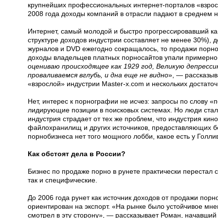
крупнейших профессиональных интернет-порталов «взросло
2008 года доходы компаний в отрасли падают в среднем н
Интернет, самый молодой и быстро прогрессировавший ка
структуре доходов индустрии составляет не менее 30%),
журналов и DVD ежегодно сокращалось, то продажи порно 
доходы владельцев платных порносайтов упали примерно на
оцениваю происходящее как 1929 год, Великую депресси
проваливаемся вглубь, и дна еще не видно
», — рассказыв
«взрослой» индустрии Master-x.com и нескольких достато
Нет, интерес к порнографии не исчез: запросы по слову 
лидирующие позиции в поисковых системах. Но люди стали
индустрия страдает от тех же проблем, что индустрия кин
файлохранилищ и других источников, предоставляющих бес
порнобизнеса нет того мощного лобби, какое есть у Голл
Как обстоят дела в России?
Бизнес по продаже порно в рунете практически перестал 
так и специфические.
До 2006 года рунет как источник доходов от продажи пор
ориентирован на экспорт. «На рынке было устойчивое мнени
смотрел в эту сторону», — рассказывает Роман, начавший 