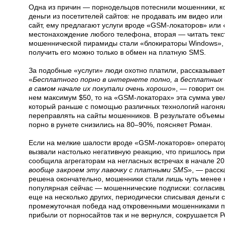
Одна из причин — порнодельцов потеснили мошенники, к
деньги из посетителей сайтов: не продавать им видео или
сайт, ему предлагают услуги вроде «GSM-локаторов» или
местонахождение любого телефона, вторая — читать тек
мошеннической пирамиды стали «блокираторы Windows», 
получить его можно только в обмен на платную SMS.
За подобные «услуги» люди охотно платили, рассказывает
«
Бесплатного порно в интернете полно, а бесплатных 
в самом начале их покупали очень хорошо
», — говорит он
нем максимум $50, то на «GSM-локаторах» эта сумма увел
который раньше с помощью различных технологий нагонял
переправлять на сайты мошенников. В результате объемы
порно в рунете снизились на 80–90%, поясняет Роман.
Если на мелкие шалости вроде «GSM-локаторов» оператор
вызвали настолько негативную реакцию, что пришлось пр
сообщила агрегаторам на негласных встречах в начале 20
вообще закроем эту лавочку с платными SMS
», — расск
решена окончательно, мошенники стали лишь чуть менее 
популярная сейчас — мошеннические подписки: согласивш
еще на несколько других, периодически списывая деньги с
промежуточная победа над откровенными мошенниками по
прибыли от порносайтов так и не вернулся, сокрушается 