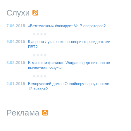
Слухи
7.06
.2015
«Белтелеком» блокирует VoIP-операторов?
9.04
.2015
9 апреля Лукашенко поговорит с резидентами
ПВТ?
3.02
.2015
В минском филиале Wargaming до сих пор не
выплатили бонусы
2.01
.2015
Белорусский домен Онлайнеру вернут после
12 января?
Реклама