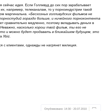
 сейчас идея. Если Голливуд до сих пор зарабатывает
их, например, телеканалам, то у порноиндустрии такой
ом маргинальна. «
Бесхозных голливудских фильмов не
порностудий гораздо больше, и ничейного порноконтента
ает сравнительно медленно, поэтому вкладывать деньги в
«
Неважно, насколько хорош твой фильм, ты его не
 что и можно будет продавать в ближайшем будущем, это
а Xbiz.
ся с клиентами, однажды не нагрянет милиция.
Опубликовано:
14:30 - 20.07.2010