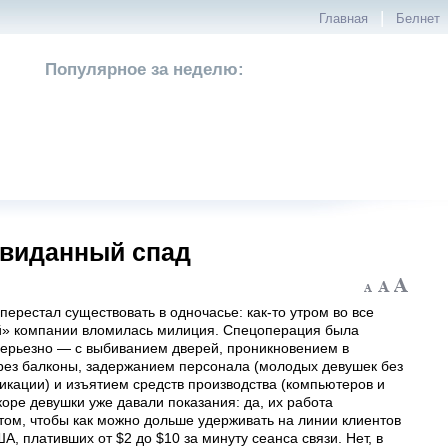
|
Главная
Белнет
Популярное за неделю:
евиданный спад
перестал существовать в одночасье: как-то утром во все
й» компании вломилась милиция. Спецоперация была
серьезно — с выбиванием дверей, проникновением в
ез балконы, задержанием персонала (молодых девушек без
икации) и изъятием средств производства (компьютеров и
коре девушки уже давали показания: да, их работа
том, чтобы как можно дольше удерживать на линии клиентов
А, плативших от $2 до $10 за минуту сеанса связи. Нет, в