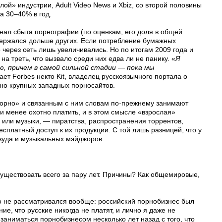
й» индустрии, Adult Video News и Xbiz, со второй половины
а 30–40% в год.
нал сбыта порнографии (по оценкам, его доля в общей
 держался дольше других. Если потребление бумажных
через сеть лишь увеличивались. Но по итогам 2009 года и
 треть, что вызвало среди них едва ли не панику. «
Я
ю, причем в самой сильной стадии — пока мы
ает Forbes некто Kit, владелец русскоязычного портала о
чно крупных западных порносайтов.
«порно» и связанным с ним словам по-прежнему занимают
 менее охотно платить, и в этом смысле «взрослая»
о или музыки, — пиратства, распространения торрентов,
платный доступ к их продукции. С той лишь разницей, что у
ивуда и музыкальных мэйджоров.
существовать всего за пару лет. Причины? Как общемировые,
но не рассматривался вообще: российский порнобизнес был
е, что русские никогда не платят, и лично я даже не
заниматься порнобизнесом несколько лет назад с того, что