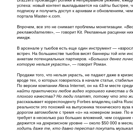
Brazzers производит ролики в непрерывном режиме, ежедн
успеха: новый контент выкладывается на сайты быстрее, 
подписку и получить доступ к архивам и обновлениям, чем 
портала Master-x.com.
Впрочем, все это не снимает проблемы монетизации. «
Вес
рекламодателях
», — говорит Kit. Рекламные расценки ни
имидж.
В арсенале у тьюбов есть еще один инструмент — «взрос
встреч. На большинстве тьюбов висят баннеры той или ино
анкетам потенциальных партнеров. «
Больших денег лично
которую нельзя украсть
», — говорит Роман.
Продажи того, что нельзя украсть, не падают даже в криз
вроде тех, о которых говорилось в начале статьи, стабил
По версии компании Alexa Internet, он на 43-м месте среди
найти практически любое видео хорошего качества и бе
плохого качества? Но люди платят, потому что это жи
рассказывает корреспонденту Forbes владелец сайта Rusc
реальности это похожий на выпускника технического вуза
дорогом автомобиле с тремя «о» на номерном знаке. По е
требует в несколько раз больших вложений, чем создание 
держится на докризисном уровне — около $50 000 в месяц
ходить даже те, кто давно перестал покупать музыкал