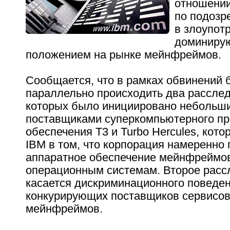
отношении
по подозр
в злоупот
доминиру
положением на рынке мейнфреймов.
Сообщается, что в рамках обвинений 
параллельно происходить два расслед
которых было инициировано небольш
поставщиками суперкомпьютерного пр
обеспечения T3 и Turbo Hercules, кот
IBM в том, что корпорация намеренно
аппаратное обеспечение мейнфреймов
операционным системам. Второе расс
касается дискриминационного поведе
конкурирующих поставщиков сервисов
мейнфреймов.