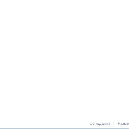
|
Об издании
Разме