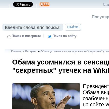
Гла
|
|
Популяр
|
Поиск в интернете
Поиск по сайту
»
»
Главная
Интернет
Обама усомнился в сенсационности "секретных" утече
Обама усомнился в сенса
"секретных" утечек на Wiki
Президен
Обама вы
озабоченн
на сайте W