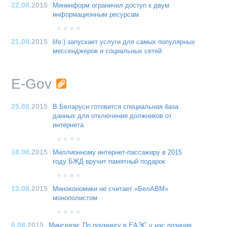
22.08
.2015
Мининформ ограничил доступ к двум
информационным ресурсам
21.08
.2015
life:) запускает услуги для самых популярных
мессенджеров и социальных сетей
E-Gov
25.08
.2015
В Беларуси готовится специальная база
данных для отключения должников от
интернета
18.08
.2015
Миллионному интернет-пассажиру в 2015
году БЖД вручит памятный подарок
13.08
.2015
Минэкономики не считает «БелАВМ»
монополистом
6.08
.2015
Минсвязи: По роумингу в ЕАЭС у нас позиция