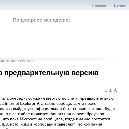
|
Главная
Белнет
Популярное за неделю:
рсию Internet Explorer 9
ую предварительную версию
стила очередную, уже четвертую по счету, предварительную
а Internet Explorer 9, а также сообщила, что после
релиза выйдет уже официальная бета-версия, которая будет
а, а в сентябре появится финальная версия браузера.
, что пока Microsoft не сообщила, когда именно состоится
 IE9, источники в корпорации заверяют, что компания