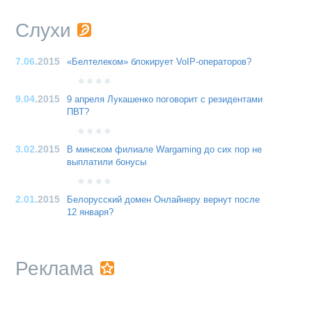
Слухи
7.06
.2015
«Белтелеком» блокирует VoIP-операторов?
9.04
.2015
9 апреля Лукашенко поговорит с резидентами
ПВТ?
3.02
.2015
В минском филиале Wargaming до сих пор не
выплатили бонусы
2.01
.2015
Белорусский домен Онлайнеру вернут после
12 января?
Реклама