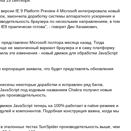
на 15 сентября.
версии IE 9 Platform Preview 4 Microsoft интегрировала новый
жок, закончила доработку системы аппаратного ускорения и
зводительность браузера по нескольким направлениям, в том
IE9 практически готова", - говорит Дин Хачамович,
 представлено Microsoft полтора месяца назад. Тогда
о еще не законченный вариант браузера и в саму платформу
ла эти изменения - новый движок для обработки JavaScript
же корпорация заявила, что будет представлять обновления
несены некоторые доработки и исправлен ряд багов,
 JavaScript под кодовым названием Chakra получил новые
ную производительность.
вижок JavaScript теперь на 100% работает в native-режиме и
дулей и компонентов. Подобная конструкция важна, когда мы
т в эталонных тестах SunSpider производительность выше, чем