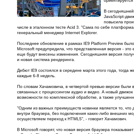
ориентируется 
В сегодняшней 
JavaScript-дви
повысила прои
числе в эталонном тесте Acid 3. "Сама по себе платформа 
генеральный менеджер Internet Explorer.
Последнее обновление в рамках IE9 Platform Preview было
Microsoft предупредила, что представленная версия - эт
еще будут внесены изменения. Сегодняшняя версия получи
и новая система рендеринга.
Дебют IE9 состоялся в середине марта этого года, тогда 
каждые 6-8 недель.
По словам Хачамовича, в четвертой превью-версии были в
связанных с процессингом аудио и видео. А новый движок
возможности по комплексной обработке, а также улучшен
"Одним из важных преимуществ новинки является то, что д
внутри браузера, без подключения каких-либо внешних мо
осуществляем переход к HTML5", - говорит Хачамович.
В Microsoft говорят, что новая версия браузера показывае