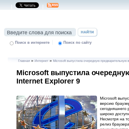
|
|
|
Поиск в интернете
Поиск по сайту
»
»
Главная
Интернет
Microsoft выпустила очередную предварительную ве
Microsoft выпустила очередн
Internet Explorer 9
Microsoft выпу
версию браузер
сегодняшнего 
широко доступн
Несмотря на то
релиз браузера