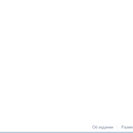
|
Об издании
Разме