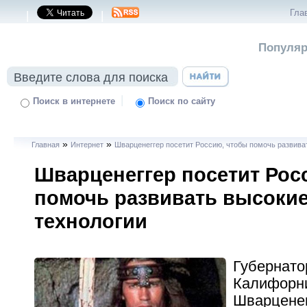
Гла
|
|
Популяр
|
Поиск в интернете
Поиск по сайту
»
»
Главная
Интернет
Шварценеггер посетит Россию, чтобы помочь развива
Шварценеггер посетит Рос
помочь развивать высоки
технологии
Губернато
Калифорн
Шварценег