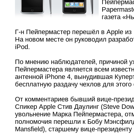
Пейпермас
Papermast
газета «Н
Г-н Пейпермастер перешёл в Apple из 
На новом месте он руководил разрабо
iPod.
По мнению наблюдателей, причиной ух
Пейпермастера является всем извест
антенной iPhone 4, вынудившая Купер
бесплатную раздачу чехлов для этого
От комментариев бывший вице-презид
Спикер Apple Стив Даулинг (Steve Dow
увольнение Марка Пейпермастера, отм
полномочия перешли к Бобу Мэнсфил
Mansfield), старшему вице-президенту 