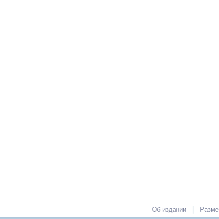
|
Об издании
Разме