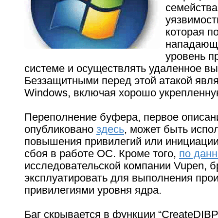
семейства
уязвимост
которая п
нападающ
уровень п
системе и осуществлять удаленное вы
Беззащитными перед этой атакой явля
Windows, включая хорошо укрепленну
Переполнение буфера, первое описан
опубликовано
здесь
, может быть испо
повышения привилегий или инициаци
сбоя в работе ОС. Кроме того,
по дан
исследовательской компании Vupen, 
эксплуатировать для выполнения прои
привилегиями уровня ядра.
Баг скрывается в функции “CreateDIBPa