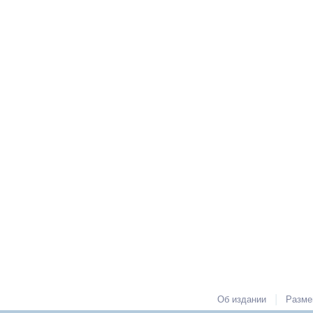
|
Об издании
Разме