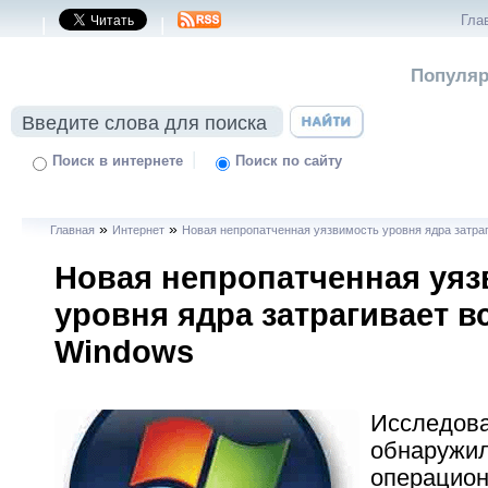
Гла
|
|
Популяр
|
Поиск в интернете
Поиск по сайту
»
»
Главная
Интернет
Новая непропатченная уязвимость уровня ядра затра
Новая непропатченная уяз
уровня ядра затрагивает в
Windows
Исследов
обнаружил
операцион