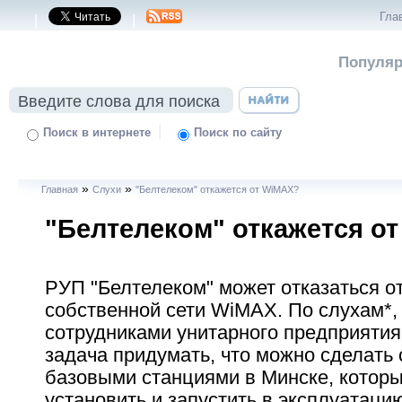
Гла
|
|
Популяр
|
Поиск в интернете
Поиск по сайту
»
»
Главная
Слухи
"Белтелеком" откажется от WiMAX?
"Белтелеком" откажется о
РУП "Белтелеком" может отказаться о
собственной сети WiMAX. По слухам*,
сотрудниками унитарного предприятия
задача придумать, что можно сделать 
базовыми станциями в Минске, которы
установить и запустить в эксплуатаци