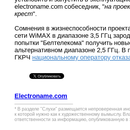
electroname.com собеседник, "
на прое
крест
".
Сомнения в жизнеспособности проект
сети WiMAX в диапазоне 3,5 ГГц заро
попытки "Белтелекома" получить новы
альтернативном диапазоне 2,5 ГГц. В 
ГКРЧ
национальному оператору отказ
Electroname.com
* В разделе "Слухи" размещается непроверенная ин
к которой нужно как к художественному вымыслу. Вл
ответственности за информацию, опубликованную в 