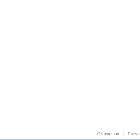
|
Об издании
Разме