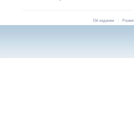
|
Об издании
Разме