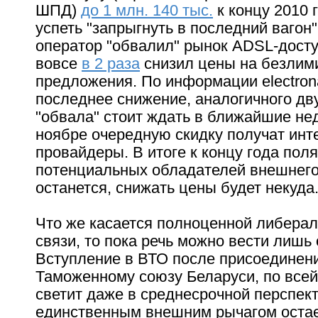
ШПД)
до 1 млн. 140 тыс.
к концу 2010 
успеть "запрыгнуть в последний вагон
оператор "обвалил" рынок ADSL-доступ
вовсе
в 2 раза
снизил цены на безлим
предложения. По информации electron
последнее снижение, аналогичного дв
"обвала" стоит ждать в ближайшие не
ноябре очередную скидку получат инт
провайдеры. В итоге к концу года пол
потенциальных обладателей внешнег
останется, снижать цены будет некуда
Что же касается полноценной либера
связи, то пока речь можно вести лишь
Вступление в ВТО после присоединени
Таможенному союзу Беларуси, по всей
светит даже в среднесрочной перспект
единственным внешним рычагом оста