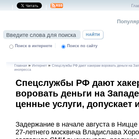
Гла
|
|
Популяр
|
Поиск в интернете
Поиск по сайту
»
»
Главная
Интернет
Спецслужбы РФ дают хакерам воровать деньги на Зап
инопресса
Спецслужбы РФ дают хаке
воровать деньги на Западе
ценные услуги, допускает 
Задержание в начале августа в Ницце
27-летнего москвича Владислава Хор