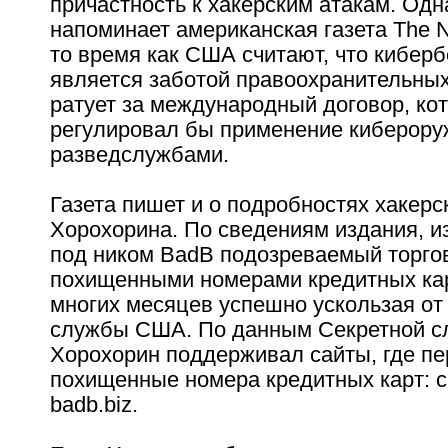
причастность к хакерским атакам. Одна
напоминает американская газета The N
то время как США считают, что кибер
является заботой правоохранительных
ратует за международный договор, ко
регулировал бы применение киберору
разведслужбами.
Газета пишет и о подробностях хакерс
Хорохорина. По сведениям издания, и
под ником BadB подозреваемый торго
похищенными номерами кредитных кар
многих месяцев успешно ускользая от
службы США. По данным Секретной 
Хорохорин поддерживал сайты, где п
похищенные номера кредитных карт: ca
badb.biz.