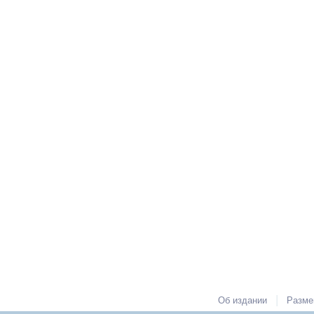
|
Об издании
Разме