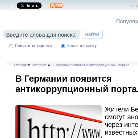
Гла
|
|
Популяр
|
Поиск в интернете
Поиск по сайту
»
»
Главная
Интернет
В Германии появится антикоррупционный портал
В Германии появится
антикоррупционный порта
Жители Бе
смогут ан
через инт
известных