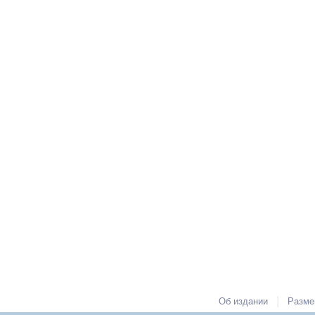
|
Об издании
Разме