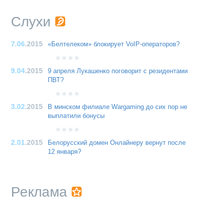
Слухи
7.06
.2015
«Белтелеком» блокирует VoIP-операторов?
9.04
.2015
9 апреля Лукашенко поговорит с резидентами
ПВТ?
3.02
.2015
В минском филиале Wargaming до сих пор не
выплатили бонусы
2.01
.2015
Белорусский домен Онлайнеру вернут после
12 января?
Реклама