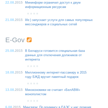
22.08
.2015
Мининформ ограничил доступ к двум
информационным ресурсам
21.08
.2015
life:) запускает услуги для самых популярных
мессенджеров и социальных сетей
E-Gov
25.08
.2015
В Беларуси готовится специальная база
данных для отключения должников от
интернета
18.08
.2015
Миллионному интернет-пассажиру в 2015
году БЖД вручит памятный подарок
13.08
.2015
Минэкономики не считает «БелАВМ»
монополистом
6.08
.2015
Минсвязи: По роумингу в ЕАЭС у нас позиция