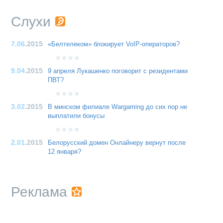
Слухи
7.06
.2015
«Белтелеком» блокирует VoIP-операторов?
9.04
.2015
9 апреля Лукашенко поговорит с резидентами
ПВТ?
3.02
.2015
В минском филиале Wargaming до сих пор не
выплатили бонусы
2.01
.2015
Белорусский домен Онлайнеру вернут после
12 января?
Реклама