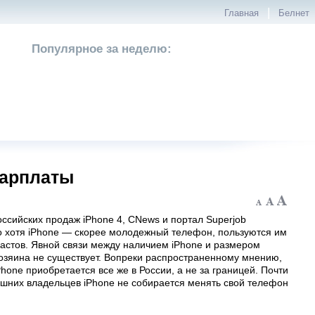
|
Главная
Белнет
Популярное за неделю:
зарплаты
оссийских продаж iPhone 4, CNews и портал Superjob
то хотя iPhone — скорее молодежный телефон, пользуются им
растов. Явной связи между наличием iPhone и размером
хозяина не существует. Вопреки распространенному мнению,
hone приобретается все же в России, а не за границей. Почти
шних владельцев iPhone не собирается менять свой телефон