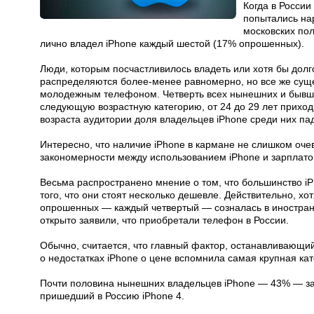
Когда в России
попытались нар
московских пол
лично владел iPhone каждый шестой (17% опрошенных).
Люди, которым посчастливилось владеть или хотя бы долг
распределяются более-менее равномерно, но все же суще
молодежным телефоном. Четверть всех нынешних и бывши
следующую возрастную категорию, от 24 до 29 лет прих
возраста аудитории доля владельцев iPhone среди них пад
Интересно, что наличие iPhone в кармане не слишком оче
закономерности между использованием iPhone и зарплато
Весьма распространено мнение о том, что большинство iP
того, что они стоят несколько дешевле. Действительно, хо
опрошенных — каждый четвертый — созналась в иностра
открыто заявили, что приобретали телефон в России.
Обычно, считается, что главный фактор, останавливающий
о недостатках iPhone о цене вспомнила самая крупная ка
Почти половина нынешних владельцев iPhone — 43% — заяв
пришедший в Россию iPhone 4.