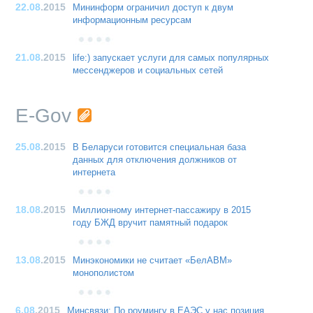
22.08
.2015
Мининформ ограничил доступ к двум
информационным ресурсам
21.08
.2015
life:) запускает услуги для самых популярных
мессенджеров и социальных сетей
E-Gov
25.08
.2015
В Беларуси готовится специальная база
данных для отключения должников от
интернета
18.08
.2015
Миллионному интернет-пассажиру в 2015
году БЖД вручит памятный подарок
13.08
.2015
Минэкономики не считает «БелАВМ»
монополистом
6.08
.2015
Минсвязи: По роумингу в ЕАЭС у нас позиция