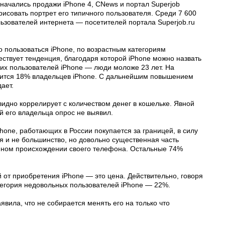
 начались продажи iPhone 4, CNews и портал Superjob
исовать портрет его типичного пользователя. Среди 7 600
ьзователей интернета — посетителей портала Superjob.ru
о пользоваться iPhone, по возрастным категориям
ствует тенденция, благодаря которой iPhone можно назвать
х пользователей iPhone — люди моложе 23 лет. На
одится 18% владельцев iPhone. С дальнейшим повышением
ает.
видно коррелирует с количеством денег в кошельке. Явной
й его владельца опрос не выявил.
hone, работающих в России покупается за границей, в силу
тя и не большинство, но довольно существенная часть
нном происхождении своего телефона. Остальные 74%
 от приобретения iPhone — это цена. Действительно, говоря
тегория недовольных пользователей iPhone — 22%.
ила, что не собирается менять его на только что