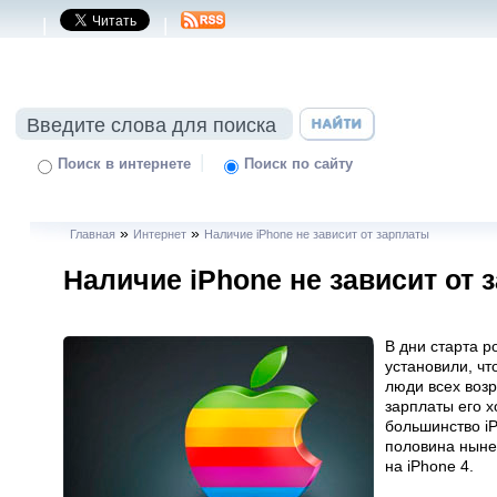
|
|
|
Поиск в интернете
Поиск по сайту
»
»
Главная
Интернет
Наличие iPhone не зависит от зарплаты
Наличие iPhone не зависит от 
В дни старта р
установили, ч
люди всех воз
зарплаты его 
большинство iP
половина ныне
на iPhone 4.