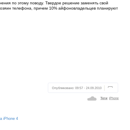
мнения по этому поводу. Твердое решение заменять свой
 хозяин телефона, причем 10% айфоновладельцев планируют
Опубликовано:
09:57 - 24.09.2010
Теги
:
iPhone
а iPhone 4