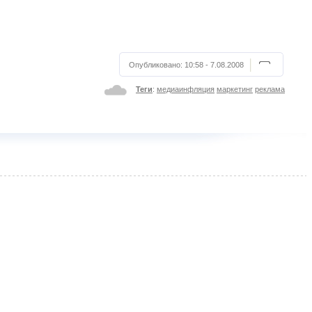
Опубликовано:
10:58 - 7.08.2008
Теги
:
медиаинфляция
маркетинг
реклама