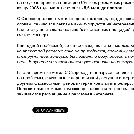
на ее долю придется примерно 6% всех рекламных расход
концу 2008 года может составить
5,6 млн. долларов
.
С.Скороход также отметил недостаток площадок, где рекл
словам, сейчас вся реклама аккумулируется на интернет-п
байнете существовало больше "качественных площадок", 
считает эксперт.
Еще одной проблемой, по его словам, является "
минималь
контекстной рекламе пока не приходится, поскольку т
инструментов, которые бы позволяли регулировать пок
день. В рунете эти технологии уже активно использую
В то же время, отметил С.Скороход, в Беларуси появляю
на проблемы, связанные с дороговизной доступа в интерн
другими сложностями, рынок интернет-рекламы в Беларуси
Положительным моментом эксперт также считает появлен
занимаются размещением рекламы в интернете.