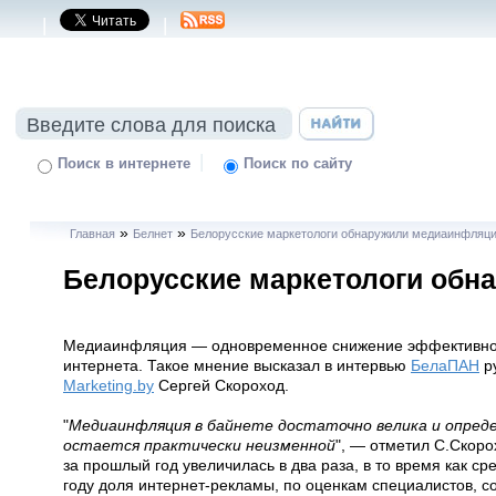
|
|
|
Поиск в интернете
Поиск по сайту
»
»
Главная
Белнет
Белорусские маркетологи обнаружили медиаинфляц
Белорусские маркетологи об
Медиаинфляция — одновременное снижение эффективности
интернета. Такое мнение высказал в интервью
БелаПАН
ру
Marketing.by
Сергей Скороход.
"
Медиаинфляция в байнете достаточно велика и опред
остается практически неизменной
", — отметил С.Скоро
за прошлый год увеличилась в два раза, в то время как с
году доля интернет-рекламы, по оценкам специалистов, с