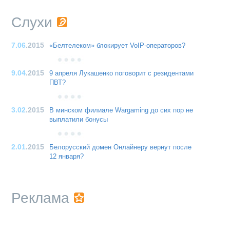
Слухи
7.06
.2015
«Белтелеком» блокирует VoIP-операторов?
9.04
.2015
9 апреля Лукашенко поговорит с резидентами
ПВТ?
3.02
.2015
В минском филиале Wargaming до сих пор не
выплатили бонусы
2.01
.2015
Белорусский домен Онлайнеру вернут после
12 января?
Реклама