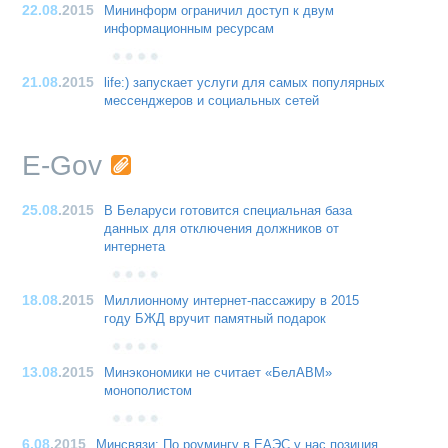
22.08
.2015
Мининформ ограничил доступ к двум
информационным ресурсам
21.08
.2015
life:) запускает услуги для самых популярных
мессенджеров и социальных сетей
E-Gov
25.08
.2015
В Беларуси готовится специальная база
данных для отключения должников от
интернета
18.08
.2015
Миллионному интернет-пассажиру в 2015
году БЖД вручит памятный подарок
13.08
.2015
Минэкономики не считает «БелАВМ»
монополистом
6.08
.2015
Минсвязи: По роумингу в ЕАЭС у нас позиция