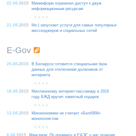
22.08
.2015
Мининформ ограничил доступ к двум
информационным ресурсам
21.08
.2015
life:) запускает услуги для самых популярных
мессенджеров и социальных сетей
E-Gov
25.08
.2015
В Беларуси готовится специальная база
данных для отключения должников от
интернета
18.08
.2015
Миллионному интернет-пассажиру в 2015
году БЖД вручит памятный подарок
13.08
.2015
Минэкономики не считает «БелАВМ»
монополистом
6.08
.2015
Минсвязи: По роумингу в ЕАЭС у нас позиция