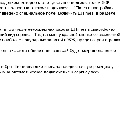
ведением, которое станет доступно пользователям ЖЖ,
сть полностью отключить дайджест LJTimes в настройках.
т введено специальное поле "Включить LJTimes" в разделе
к, в том числе некорректная работа LJTimes в смартфонах
й вид сервиса. Так, на смену красной кнопке со звездочкой,
у наиболее популярных записей в ЖЖ, придет серая стрелка.
шен, а частота обновления записей будет сокращена вдвое -
тября. Его появление вызвало неоднозначную реакцию у
ию за автоматическое подключение к сервису всех