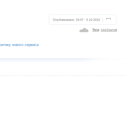
Опубликовано:
19:47 - 5.10.2010
Теги
:
LiveJournal
итику нового сервиса