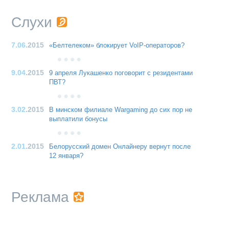
Слухи
7.06
.2015
«Белтелеком» блокирует VoIP-операторов?
9.04
.2015
9 апреля Лукашенко поговорит с резидентами
ПВТ?
3.02
.2015
В минском филиале Wargaming до сих пор не
выплатили бонусы
2.01
.2015
Белорусский домен Онлайнеру вернут после
12 января?
Реклама