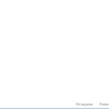
|
Об издании
Разме