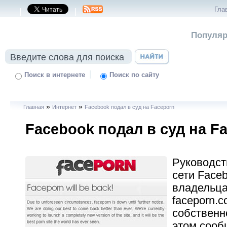
Гла
|
|
Популяр
|
Поиск в интернете
Поиск по сайту
»
»
Главная
Интернет
Facebook подал в суд на Faceporn
Facebook подал в суд на F
Руководст
сети Face
владельца
faceporn.c
собственн
этом сооб