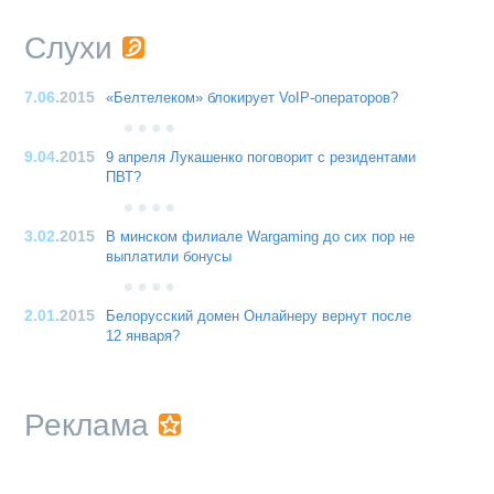
Слухи
7.06
.2015
«Белтелеком» блокирует VoIP-операторов?
9.04
.2015
9 апреля Лукашенко поговорит с резидентами
ПВТ?
3.02
.2015
В минском филиале Wargaming до сих пор не
выплатили бонусы
2.01
.2015
Белорусский домен Онлайнеру вернут после
12 января?
Реклама