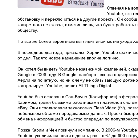
Отвечая на воп
Youtube, экс-г
обстановку и переключиться на другие проекты. Он сообщи
конкретного не сказал, отметив лишь, что будет работать 
обществу.
Но все же более вероятным выглядит иной мотив ухода Хе
В последние два года, признался Херли, Youtube фактиче
от дел. Так что новое назначение вполне логично.
Он хотел бы видеть Youtube независимой компанией, сказ
Google в 2006 году. В Google, наоборот, всегда подчерки
Херли на почетную, но ни к чему не обязывающую должност
контролирует Youtube, пишет All Things Digital.
Youtube был основан в Сан-Бруно (Калифорния) в февра
Каримом, тремя бывшими работниками платежной систем
eBay. Они использовали технологию Flash Video (flv), п
небольшом объеме передаваемых данных. Проект быстро
обмена информацией и быстро опередил по популярности
Позже Карим и Чен покинули компанию. В 2006-м Youtube 
Youtube увеличился почти в десять раз – с 67 до 600 сотр