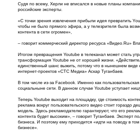
Судя по всему, Херли не вписался в новые планы компани
российские эксперты.
«С точки зрения извлечения прибыли идея превратить Yоu
чтобы не было прямого эфира, а у телезрителя была возмож
контента в сети огромен»,
– говорит коммерческий директор ресурса «Видео.Ru» Вл
Итогом превращения Youtube в телеканал может стать утр
трансформация Youtube не от хорошей жизни. «Действите
единственный шанс выжить, потому что в нынешнем виде о
интернет-проектов «СТС Медиа» Аскар Туганбаев.
В том числе из-за Facebook. Именно как пользовательска
социальныне сети. В данном случае Youtube уступает ни
Теперь Youtube выходит на площадку, где стоимость конте
реклама вокруг пользовательского видео стоит гораздо де
модель. Здесь рекламодателю гарантируют, что его реклам
контента будет высоким», – говорит Туганбаев. Эксперт по
бизнеса. И поэтому ему приходится «идти на поводу в то
бизнесе».