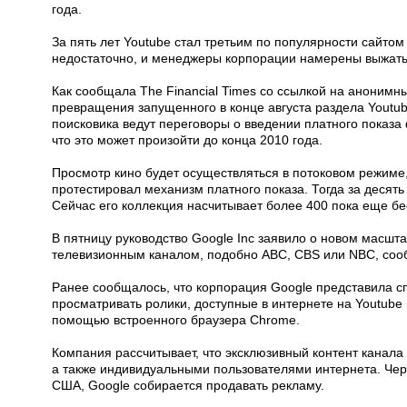
года.
За пять лет Youtube стал третьим по популярности сайтом 
недостаточно, и менеджеры корпорации намерены выжать
Как сообщала The Financial Times со ссылкой на анонимн
превращения запущенного в конце августа раздела Youtu
поисковика ведут переговоры о введении платного показ
что это может произойти до конца 2010 года.
Просмотр кино будет осуществляться в потоковом режиме, 
протестировал механизм платного показа. Тогда за десят
Сейчас его коллекция насчитывает более 400 пока еще б
В пятницу руководство Google Inc заявило о новом масшт
телевизионным каналом, подобно ABC, CBS или NBC, сооб
Ранее сообщалось, что корпорация Google представила 
просматривать ролики, доступные в интернете на Youtube 
помощью встроенного браузера Chrome.
Компания рассчитывает, что эксклюзивный контент канала
а также индивидуальными пользователями интернета. Чер
США, Google собирается продавать рекламу.