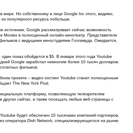
в мире. Но собственнику в лице Google Inc этого, видимо,
 из популярного ресурса побольше.
ые источники, Google рассматривает сейчас возможность
be Movies в полноценный онлайн-кинотеатр. Представители
а фильмов с ведущими киностудиями Голливуда. Ожидается,
один показ обойдется в $5. В январе этого года Youtube
ь дней Google заработал немногим более 10 тысяч долларов.
есплатных фильмов.
абном проекте – видео-хостинг Youtube станет полноценным
щает The New York Post.
специальную платформу, позволяющую телезрителям
и других сайтах, а также посещать любые веб-страницы с
 Youtube будет обеспечен 10 тысячами компаний-партнеров,
ез оператора Dish Network, специализирующегося на рынке