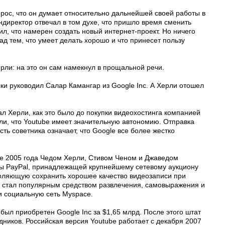
рос, что он думает относительно дальнейшей своей работы в
ендиректор отвечал в том духе, что пришло время сменить
л, что намерен создать новый интернет-проект. Но ничего
над тем, что умеет делать хорошо и что принесет пользу
рли: на это он сам намекнул в прощальной речи.
ски руководил Салар Камангар из Google Inc. А Херли отошел
ал Херли, как это было до покупки видеохостинга компанией
вали, что Youtube имеет значительную автономию. Отправка
ь советника означает, что Google все более жестко
ле 2005 года Чедом Херли, Стивом Ченом и Джаведом
ы PayPal, принадлежащей крупнейшему сетевому аукциону
озволяющую сохранить хорошее качество видеозаписи при
 стал популярным средством развлечения, самовыражения и
 социальную сеть Myspace.
был приобретен Google Inc за $1,65 млрд. После этого штат
удников. Российская версия Youtube работает с декабря 2007