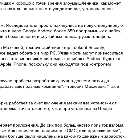
 слишком хорошо с точки зрения злоумышленника, как может
ользователь нажмет на это уведомление, установленное
ым. Исследователи просто накинулись на новую популярную
что в ядре Google Android более 350 программных ошибок,
ей в безопасности и случайных перезагрузок телефона.
н Маххевей, технический директор Lookout Security,
е ведет обратно в мир PC. Уязвимости могут привноситься
нсы, что виновником системных ошибок в Android будет кто-
 Apple iPhone, поскольку они находятся под контролем
случае проблем разработчику нужно довести патчи до
рабатывают разные компании", - говорит Маххевей. "Так в
ерка работает за счет включения механизма установки от
ановке, точно такое же, как и при установке из Google
веряет приложения. До сих пор большинство попыток взлома
ные мошенничества, например с СМС, или приложениями", -
ями больше были нацелены на какой-то денежный заработок,