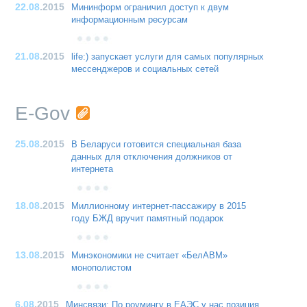
22.08
.2015
Мининформ ограничил доступ к двум
информационным ресурсам
21.08
.2015
life:) запускает услуги для самых популярных
мессенджеров и социальных сетей
E-Gov
25.08
.2015
В Беларуси готовится специальная база
данных для отключения должников от
интернета
18.08
.2015
Миллионному интернет-пассажиру в 2015
году БЖД вручит памятный подарок
13.08
.2015
Минэкономики не считает «БелАВМ»
монополистом
6.08
.2015
Минсвязи: По роумингу в ЕАЭС у нас позиция