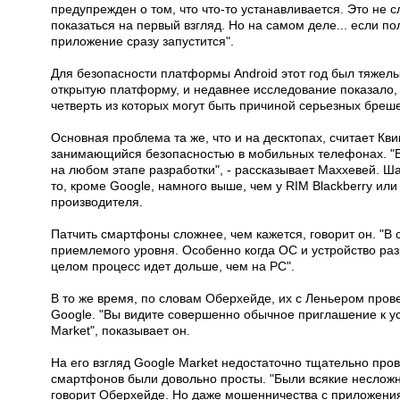
предупрежден о том, что что-то устанавливается. Это не
показаться на первый взгляд. Но на самом деле... если п
приложение сразу запустится".
Для безопасности платформы Android этот год был тяжел
открытую платформу, и недавнее исследование показало, 
четверть из которых могут быть причиной серьезных бреш
Основная проблема та же, что и на десктопах, считает Кви
занимающийся безопасностью в мобильных телефонах. "Вс
на любом этапе разработки", - рассказывает Маххевей. Ша
то, кроме Google, намного выше, чем у RIM Blackberry или
производителя.
Патчить смартфоны сложнее, чем кажется, говорит он. "В 
приемлемого уровня. Особенно когда ОС и устройство раз
целом процесс идет дольше, чем на PC".
В то же время, по словам Оберхейде, их с Леньером пров
Google. "Вы видите совершенно обычное приглашение к уст
Market", показывает он.
На его взгляд Google Market недостаточно тщательно про
смартфонов были довольно просты. "Были всякие неслож
говорит Оберхейде. Но даже мошенничества с приложени