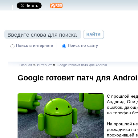
|
|
|
Поиск в интернете
Поиск по сайту
»
»
Главная
Интернет
Google готовит патч для Android
Google готовит патч для Androi
С прошлой нед
Андроид. Они 
ошибок, дающи
на телефон без
На прошлой не
докладчики на 
проходившей в