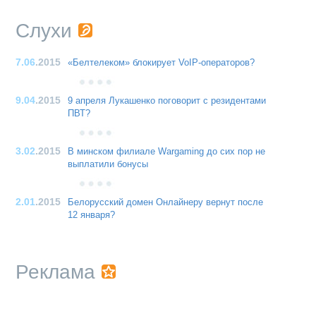
Слухи
7.06
.2015
«Белтелеком» блокирует VoIP-операторов?
9.04
.2015
9 апреля Лукашенко поговорит с резидентами
ПВТ?
3.02
.2015
В минском филиале Wargaming до сих пор не
выплатили бонусы
2.01
.2015
Белорусский домен Онлайнеру вернут после
12 января?
Реклама