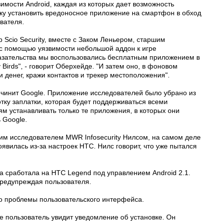
имости Android, каждая из которых дает возможность
у установить вредоносное приложение на смартфон в обход
вателя.
 Scio Security, вместе с Заком Леньером, старшим
к с помощью уязвимости небольшой аддон к игре
казательства мы воспользовались бесплатным приложением в
 Birds", - говорит Оберхейде. "И затем оно, в фоновом
 денег, кражи контактов и трекер местоположения".
чинит Google. Приложение исследователей было убрано из
ку заплатки, которая будет поддерживаться всеми
ям устанавливать только те приложения, в которых они
 Google.
ущим исследователем MWR Infosecurity Нилсом, на самом деле
явилась из-за настроек HTC. Нилс говорит, что уже пытался
а сработала на HTC Legend под управлением Android 2.1.
предупреждая пользователя.
то проблемы пользовательского интерфейса.
ке пользователь увидит уведомление об установке. Он