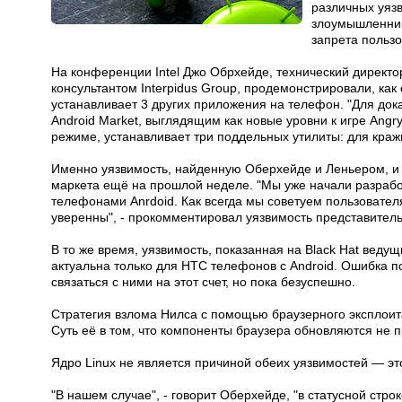
различных уязв
злоумышленник
запрета пользо
На конференции Intel Джо Обрхейде, технический директор
консультантом Interpidus Group, продемонстрировали, ка
устанавливает 3 других приложения на телефон. "Для до
Android Market, выглядящим как новые уровни к игре Angry
режиме, устанавливает три поддельных утилиты: для кражи
Именно уязвимость, найденную Оберхейде и Леньером, и 
маркета ещё на прошлой неделе. "Мы уже начали разработ
телефонами Anrdoid. Как всегда мы советуем пользовател
уверенны", - прокомментировал уязвимость представитель
В то же время, уязвимость, показанная на Black Hat вед
актуальна только для HTC телефонов с Android. Ошибка по
связаться с ними на этот счет, но пока безуспешно.
Стратегия взлома Нилса с помощью браузерного эксплоит
Суть её в том, что компоненты браузера обновляются не 
Ядро Linux не является причиной обеих уязвимостей — э
"В нашем случае", - говорит Оберхейде, "в статусной стро