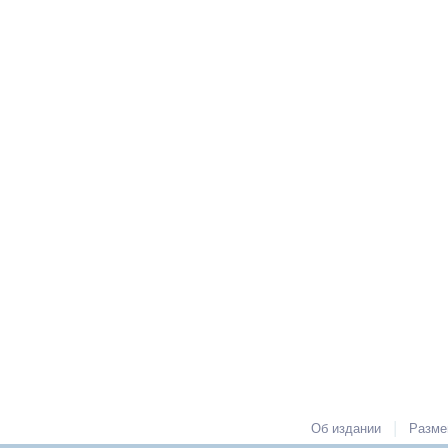
|
Об издании
Разме