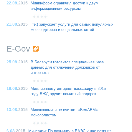
22.08
.2015
Мининформ ограничил доступ к двум
информационным ресурсам
21.08
.2015
life:) запускает услуги для самых популярных
мессенджеров и социальных сетей
E-Gov
25.08
.2015
В Беларуси готовится специальная база
данных для отключения должников от
интернета
18.08
.2015
Миллионному интернет-пассажиру в 2015
году БЖД вручит памятный подарок
13.08
.2015
Минэкономики не считает «БелАВМ»
монополистом
6.08
.2015
Минсвязи: По роумингу в ЕАЭС у нас позиция