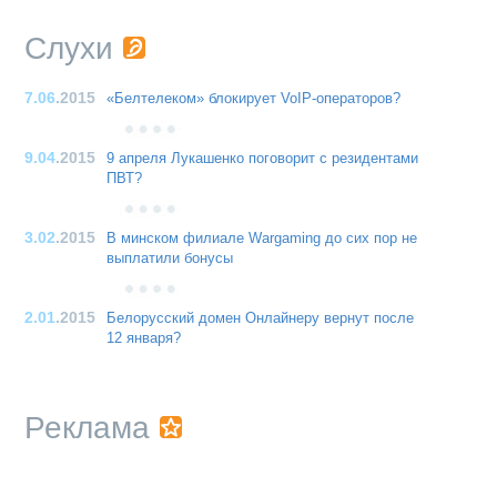
Слухи
7.06
.2015
«Белтелеком» блокирует VoIP-операторов?
9.04
.2015
9 апреля Лукашенко поговорит с резидентами
ПВТ?
3.02
.2015
В минском филиале Wargaming до сих пор не
выплатили бонусы
2.01
.2015
Белорусский домен Онлайнеру вернут после
12 января?
Реклама