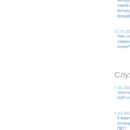
белору
самой 
белору
краудф
21.02
.2
Чем хо
сайдин
нужен?
Слу
7.06
.20
«Белте
VoIP-о
9.04
.20
9 апре
погово
ПВТ?