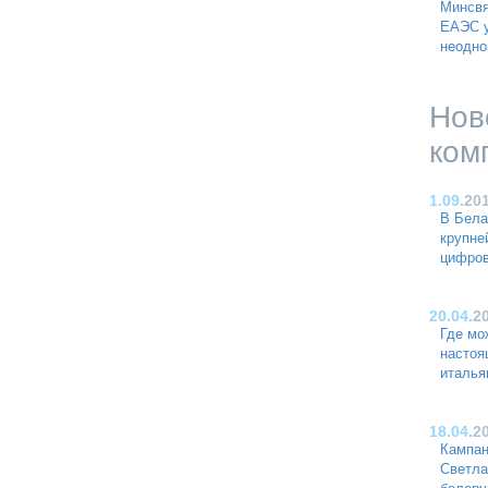
Минсвя
ЕАЭС у
неодно
Нов
ком
1.09
.20
В Бела
крупне
цифро
20.04
.2
Где мо
насто
италья
18.04
.2
Кампан
Светла