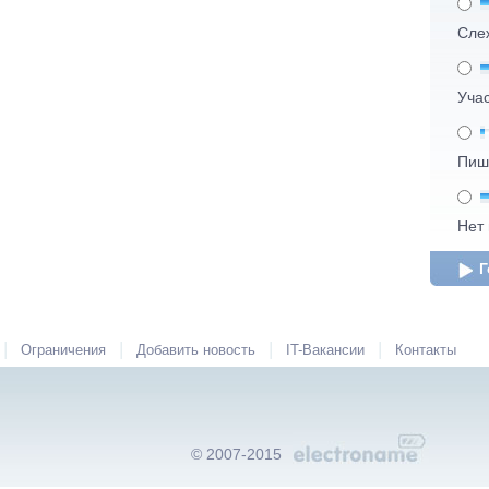
Сле
Уча
Пиш
Нет
Г
|
|
|
|
Ограничения
Добавить новость
IT-Вакансии
Контакты
© 2007-2015