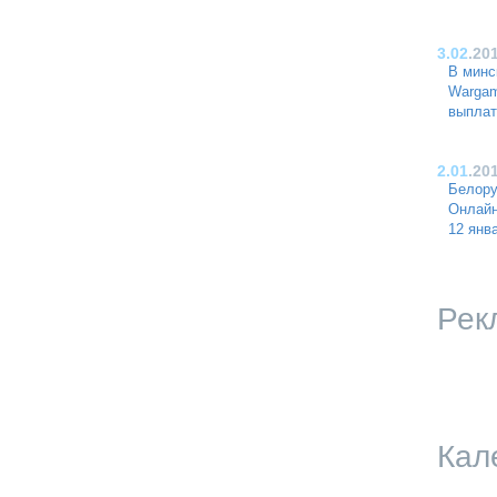
3.02
.20
В минс
Wargam
выплат
2.01
.20
Белору
Онлайн
12 янв
Рек
Кал