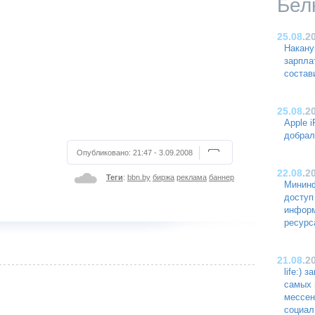
Бел
25.08
.2
Накану
зарпла
состав
25.08
.2
Apple 
добрал
Опубликовано:
21:47 - 3.09.2008
22.08
.2
Теги
:
bbn.by
биржа
реклама
баннер
Мининф
доступ
инфор
ресурс
21.08
.2
life:) 
самых 
мессен
социал