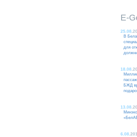
E-G
25.08
.2
В Бела
специа
для от
должни
18.08
.2
Миллио
пассаж
БЖД вр
подаро
13.08
.2
Минэко
«БелА
6.08
.20