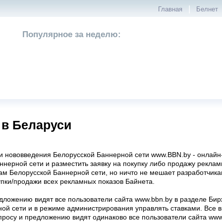
|
Главная
Белнет
Популярное за неделю:
 в Беларуси
ти нововведения Белорусской Баннерной сети www.BBN.by - онлайн
ннерной сети и разместить заявку на покупку либо продажу рекла
зам Белорусской Баннерной сети, но ничто не мешает разработчик
ки/продажи всех рекламных показов Байнета.
едложению видят все пользователи сайта www.bbn.by в разделе Бир
ой сети и в режиме администрирования управлять ставками. Все вы
просу и предложению видят одинаково все пользователи сайта www