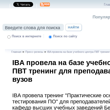
Гла
|
|
Популяр
|
Поиск в интернете
Поиск по сайту
»
»
Главная
Пресс-релизы
IBA провела на базе учебного центра ПВТ тренин
IBA провела на базе учебн
ПВТ тренинг для преподав
вузов
IBA провела тренинг "Практические о
тестирования ПО" для преподавателе
кафедр высших учебных заведений Бе