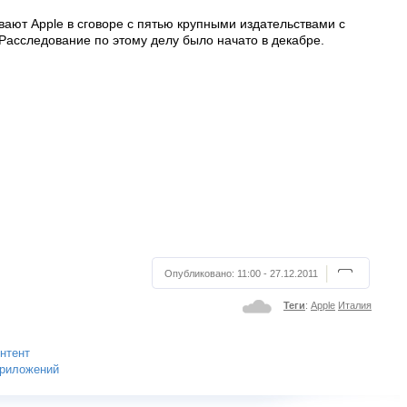
ают Apple в сговоре с пятью крупными издательствами с
Расследование по этому делу было начато в декабре.
Опубликовано:
11:00 - 27.12.2011
Теги
:
Apple
Италия
нтент
приложений