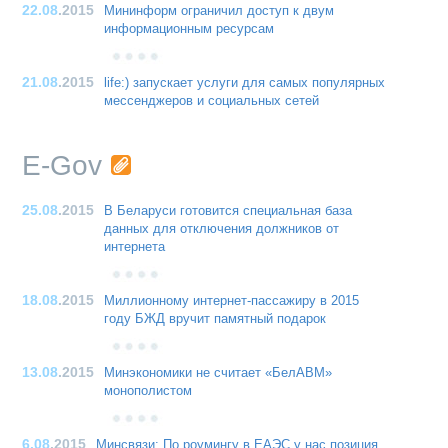
22.08
.2015
Мининформ ограничил доступ к двум
информационным ресурсам
21.08
.2015
life:) запускает услуги для самых популярных
мессенджеров и социальных сетей
E-Gov
25.08
.2015
В Беларуси готовится специальная база
данных для отключения должников от
интернета
18.08
.2015
Миллионному интернет-пассажиру в 2015
году БЖД вручит памятный подарок
13.08
.2015
Минэкономики не считает «БелАВМ»
монополистом
6.08
.2015
Минсвязи: По роумингу в ЕАЭС у нас позиция