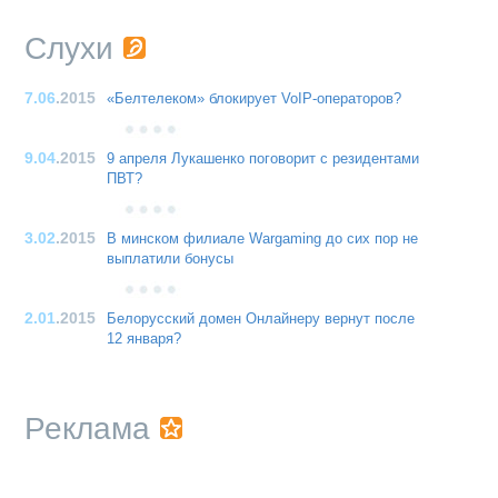
Слухи
7.06
.2015
«Белтелеком» блокирует VoIP-операторов?
9.04
.2015
9 апреля Лукашенко поговорит с резидентами
ПВТ?
3.02
.2015
В минском филиале Wargaming до сих пор не
выплатили бонусы
2.01
.2015
Белорусский домен Онлайнеру вернут после
12 января?
Реклама