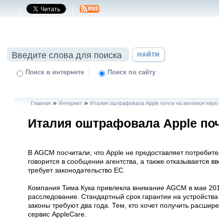
|
|
|
Поиск в интернете
Поиск по сайту
»
»
Главная
Интернет
Италия оштрафовала Apple почти на миллион евро
Италия оштрафовала Apple по
В AGCM посчитали, что Apple не предоставляет потребит
говорится в сообщении агентства, а также отказывается вв
требует законодательство ЕС.
Компания Тима Кука привлекла внимание AGCM в мае 201
расследование. Стандартный срок гарантии на устройства 
законы требуют два года. Тем, кто хочет получить расши
сервис AppleCare.