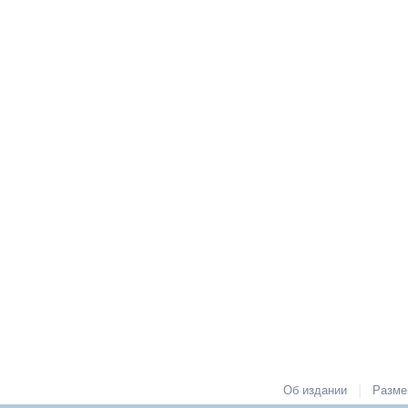
|
Об издании
Разме