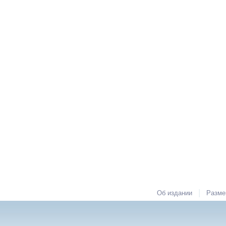
|
Об издании
Разме