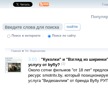
Гла
|
|
Популяр
|
Поиск в интернете
Поиск по сайту
»
Главная
Тег: Видеоанлим
3.01
|
"Куколки" и "Взгляд из ширинки
(1)
услугу от byfly?
Около сотни фильмов "от 18 лет" предл
ресурс smotritv.by, который позиционируе
услуга "Видеоанлим" от бренда Byfly РУП