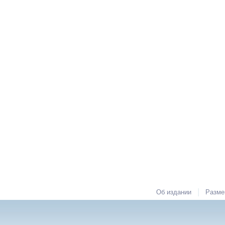
|
Об издании
Разме