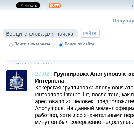
Гла
|
|
Популяр
|
Поиск в интернете
Поиск по сайту
»
Главная
Тег: Интерпол
29.02
|
Группировка Anonymous атак
Интерпола
Хакерская группировка Anonymous ата
Интерпола interpol.int, после того, ка
арестовало 25 человек, предположите
Anonymous. На данный момент официа
работает, хотя и со значительными пе
минут он был совершенно недоступен.