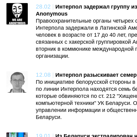
28.02
|
Интерпол задержал группу из
Anonymous
Правоохранительные органы четырех с
Интерпола задержали в Латинской Аме
человек в возрасте от 17 до 40 лет, п
связанных с хакерской группировкой A
вторник в коммюнике международной 
организации.
12.08
|
Интерпол разыскивает семе
По инициативе белорусской стороны 
по линии Интерпола находятся семь б
которые обвиняются по ст. 212 "Хище
компьютерной техники" УК Беларуси. 
управлении информации и обществен
Беларуси.
19.01
|
Из Беларуси экстрадирован 