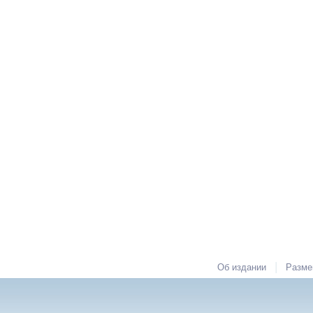
|
Об издании
Разме