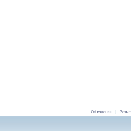
|
Об издании
Разме