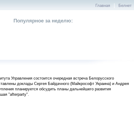
|
Главная
Белнет
Популярное за неделю:
титута Управления состоится очередная встреча Белорусского
ставлены доклады Сергея Байдачного (Майкрософт Украина) и Андрея
упления планируется обсудить планы дальнейшего развития
я "afterparty".