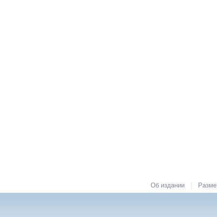
|
Об издании
Разме