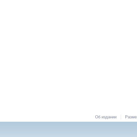
|
Об издании
Разме