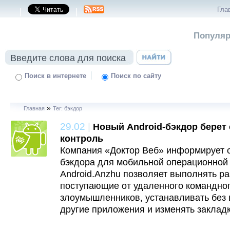
Гла
|
|
Популяр
|
Поиск в интернете
Поиск по сайту
»
Главная
Тег: бэкдор
29.02
|
Новый Android-бэкдор берет
контроль
Компания «Доктор Веб» информирует 
бэкдора для мобильной операционной 
Android.Anzhu позволяет выполнять р
поступающие от удаленного командног
злоумышленников, устанавливать без
другие приложения и изменять закладк