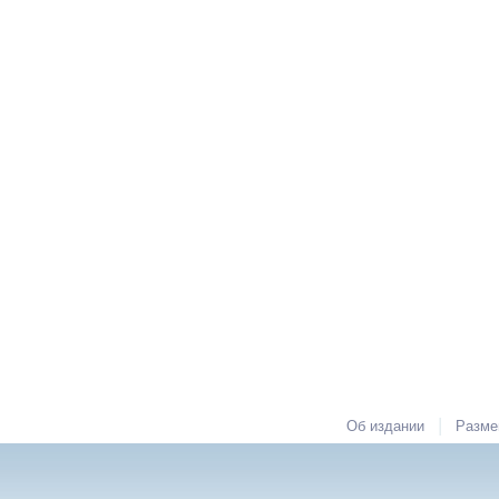
|
Об издании
Разме