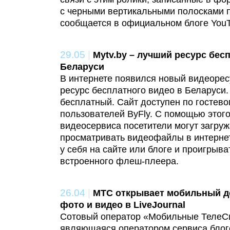
с черными вертикальными полосками п
сообщается в официальном блоге You
29.05
|
Mytv.by – лучший ресурс бес
Беларуси
В интернете появился новый видеорес
ресурс бесплатного видео в Беларуси.
бесплатный. Сайт доступен по гостев
пользователей ByFly. С помощью этог
видеосервиса посетители могут загруж
просматривать видеофайлы в интернет
у себя на сайте или блоге и проигрыв
встроенного флеш-плеера.
26.04
|
МТС открывает мобильный до
фото и видео в LiveJournal
Сотовый оператор «Мобильные ТелеСи
являющаяся оператором сервиса блогов