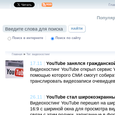
Гла
|
|
Популяр
|
Поиск в интернете
Поиск по сайту
»
Главная
Тег: видеохостинг
17.11
|
YouTube занялся гражданско
Видеохостинг YouTube открыл сервис Yo
помощью которого СМИ смогут собират
транслировать видеозаписи очевидцев
26.11
|
YouTube стал широкоэкранн
Видеохостинг YouTube перешел на ши
16:9 с шириной окна для просмотра ви
связи с этим ролики, записанные в фо