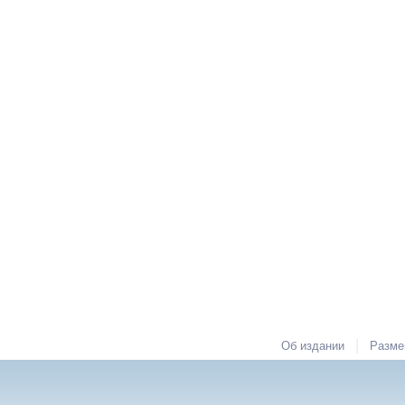
|
Об издании
Разме