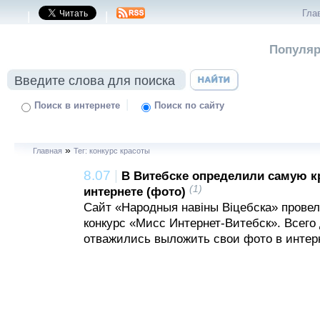
Гла
|
|
Популяр
|
Поиск в интернете
Поиск по сайту
»
Главная
Тег: конкурс красоты
8.07
|
В Витебске определили самую к
(1)
интернете (фото)
Сайт «Народныя навіны Віцебска» прове
конкурс «Мисс Интернет-Витебск». Всего
отважились выложить свои фото в интер