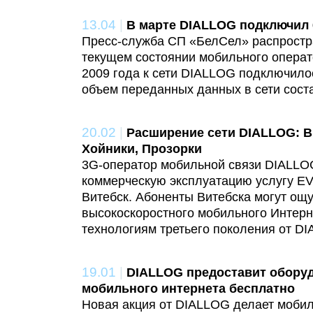
13.04
|
В марте DIALLOG подключил 
Пресс-служба СП «БелСел» распрост
текущем состоянии мобильного операт
2009 года к сети DIALLOG подключилос
объем переданных данных в сети соста
20.02
|
Расширение сети DIALLOG: Ви
Хойники, Прозорки
3G-оператор мобильной связи DIALLOG
коммерческую эксплуатацию услугу EV
Витебск. Абоненты Витебска могут ощ
высокоскоростного мобильного Интерне
технологиям третьего поколения от D
19.01
|
DIALLOG предоставит обору
мобильного интернета бесплатно
Новая акция от DIALLOG делает мобил