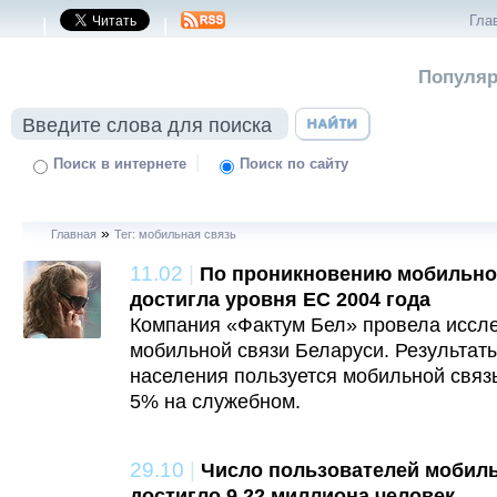
Гла
|
|
Популяр
|
Поиск в интернете
Поиск по сайту
»
Главная
Тег: мобильная связь
11.02
|
По проникновению мобильно
достигла уровня ЕС 2004 года
Компания «Фактум Бел» провела иссл
мобильной связи Беларуси. Результаты
населения пользуется мобильной связ
5% на служебном.
29.10
|
Число пользователей мобиль
достигло 9,22 миллиона человек