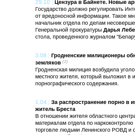
29.10
|
Цензура в Байнете. Новые а
Государство должно регулировать Инт
от вредоносной информации. Такое м
начальник отдела по делам несоверш
Генеральной прокуратуры
Дарья Лебе
стола, проведенного журналом "Белару
3.08
|
Гродненские милиционеры обн
(2)
земляков
Гродненская милиция возбудила уголо
местного жителя, который выложил в 
порнографического содержания.
1.04
|
За распространение порно в и
житель Бреста
В отношении жителя областного центра
материалам отдела по наркоконтролю
торговле людьми Ленинского РОВД и 