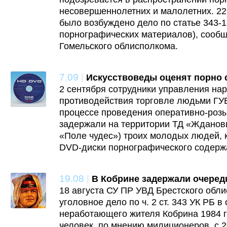
несовершеннолетних и малолетних. 22
было возбуждено дело по статье 343-1
порнографических материалов), сообщ
Гомельского облисполкома.
7.09
|
Искусствоведы оценят порно 
2 сентября сотрудники управления нар
противодействия торговле людьми ГУ
процессе проведения оперативно-роз
задержали на территории ТД «Жданови
«Поле чудес») троих молодых людей,
DVD-диски порнографического содерж
19.08
|
В Кобрине задержали очере
18 августа СУ ПР УВД Брестского обл
уголовное дело по ч. 2 ст. 343 УК РБ 
неработающего жителя Кобрина 1984 
человек, по мнению милиционеров, с 2