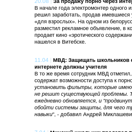
20.08
|
За продажу порно через инте
В начале года электромонтер одного и
решил заработать, продав имевшиеся 
«для взрослых». На одном из белорус
разместил рекламное объявление, в ко
продает кино «эротического содержани
нашелся в Витебске.
11.04
|
МВД: Защищать школьников 
интернете должны учителя
В то же время сотрудник МВД отметил,
содержат возможности доступа к порно
установить фильтры, которые имеют
не решит существующей проблемы. 
ежедневно обновляется, и "продвину
обойти системы защиты, для чего т
навыки
", - добавил Андрей Миклашеви