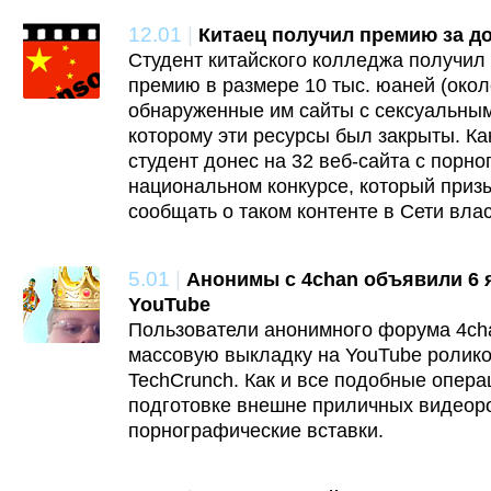
12.01
|
Китаец получил премию за д
Студент китайского колледжа получил
премию в размере 10 тыс. юаней (около
обнаруженные им сайты с сексуальным
которому эти ресурсы был закрыты. Как
студент донес на 32 веб-сайта с порн
национальном конкурсе, который приз
сообщать о таком контенте в Сети вла
5.01
|
Анонимы с 4chan объявили 6 
YouTube
Пользователи анонимного форума 4cha
массовую выкладку на YouTube ролико
TechCrunch. Как и все подобные опера
подготовке внешне приличных видеор
порнографические вставки.