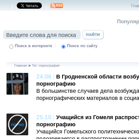
Гла
|
|
Популяр
|
Поиск в интернете
Поиск по сайту
»
Главная
Тег: порнография
24.06
|
В Гродненской области возбу
порнографию
В большинстве случаев дела возбужд
порнографических материалов в социа
25.10
|
Учащийся из Гомеля распрос
порнографию
Учащийся Гомельского политехническ
подозревается в распространении пор