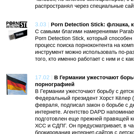
распространял через специальные сай
3.03
|
Porn Detection Stick: флэшка,
С самыми благими намерениями Parab
Porn Detection Stick, который способе
процесс поиска порноконтента на комп
инструмент можно использовать по-раз
того, кто именно работает с ним и с ка
17.02
|
В Германии ужесточают борь
порнографией
В Германии ужесточают борьбу с детс
Федеральный президент Хорст Кёлер (Ho
февраля, подписал закон о борьбе с д
интернете. Агентство DAPD напоминает
подготовлен еще прежней правящей к
ХСС и СДПГ. Он предусматривает, в ча
блокирования интернет-сайтов с детск