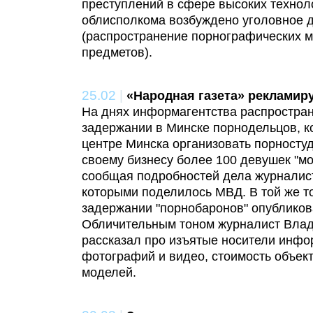
преступлений в сфере высоких технол
облисполкома возбуждено уголовное дел
(распространение порнографических 
предметов).
25.02
|
«Народная газета» рекламир
На днях информагентства распростра
задержании в Минске порнодельцов, к
центре Минска организовать порносту
своему бизнесу более 100 девушек "м
сообщая подробностей дела журналис
которыми поделилось МВД. В той же т
задержании "порнобаронов" опубликова
Обличительным тоном журналист Вла
рассказал про изъятые носители инфо
фотографий и видео, стоимость объект
моделей.