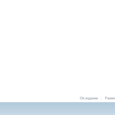
|
Об издании
Разме