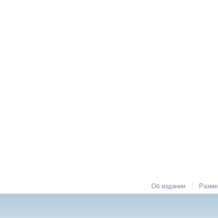
|
Об издании
Разме