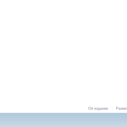
|
Об издании
Разме