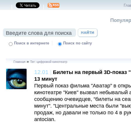
Гла
|
|
Популяр
|
Поиск в интернете
Поиск по сайту
»
Главная
Тег: цифровой кинотеатр
12.01
|
Билеты на первый 3D-показ "
13 минут
Первый показ фильма "Аватар" в откр
кинотеатре "Киев" вызвал небывалый 
сообщению очевидцев, "билеты на сеа
минут". "Центральные места были "вы
продаж, но давали не только по 4 в ру
antocian.