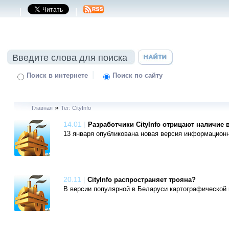
|
|
|
Поиск в интернете
Поиск по сайту
»
Главная
Тег: CityInfo
14.01
|
Разработчики CityInfo отрицают наличие
13 января опубликована новая версия информационн
20.11
|
CityInfo распространяет трояна?
В версии популярной в Беларуси картографической п