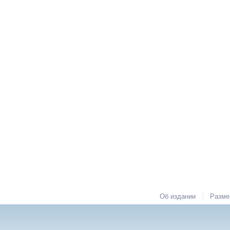
|
Об издании
Разме