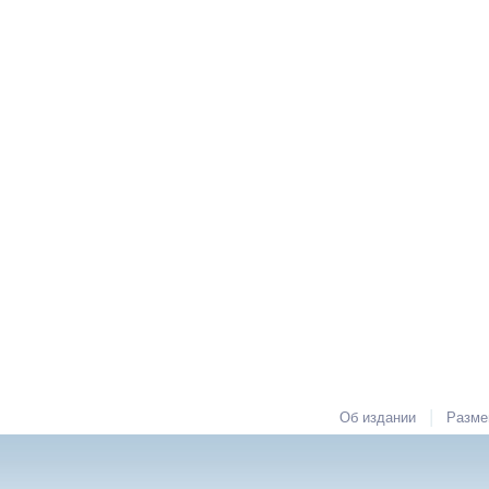
|
Об издании
Разме