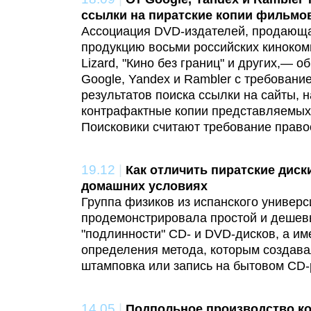
ссылки на пиратские копии фильмо
Ассоциация DVD-издателей, продающа
продукцию восьми российских киноком
Lizard, "Кино без границ" и других,— 
Google, Yandex и Rambler с требовани
результатов поиска ссылки на сайты,
контрафактные копии представляемых
Поисковики считают требование право
19.12
|
Как отличить пиратские диск
домашних условиях
Группа физиков из испанского универс
продемонстрировала простой и дешев
"подлинности" CD- и DVD-дисков, а им
определения метода, которым создава
штамповка или запись на бытовом CD-
14.05
|
Подпольное производство к