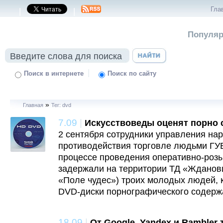
Гла
|
|
Популяр
|
Поиск в интернете
Поиск по сайту
»
Главная
Тег: dvd
7.09
|
Искусствоведы оценят порно 
2 сентября сотрудники управления нар
противодействия торговле людьми ГУ
процессе проведения оперативно-роз
задержали на территории ТД «Жданови
«Поле чудес») троих молодых людей,
DVD-диски порнографического содерж
18.09
|
От Google, Yandex и Rambler