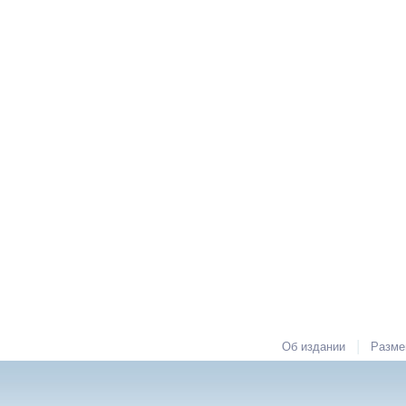
|
Об издании
Разме