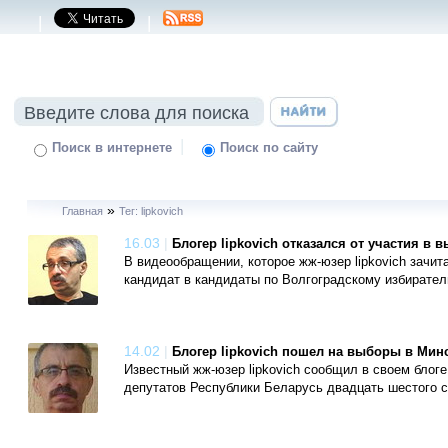
|
|
|
Поиск в интернете
Поиск по сайту
»
Главная
Тег: lipkovich
16.03
|
Блогер lipkovich отказался от участия в 
В видеообращении, которое жж-юзер lipkovich зачи
кандидат в кандидаты по Волгоградскому избирател
14.02
|
Блогер lipkovich пошел на выборы в Мин
Известный жж-юзер lipkovich сообщил в своем блоге
депутатов Республики Беларусь двадцать шестого с